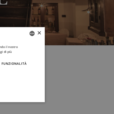
×
ndo il nostro
ITALIAN
gi di più
ENGLISH
FUNZIONALITÀ
ritmo della settimana.